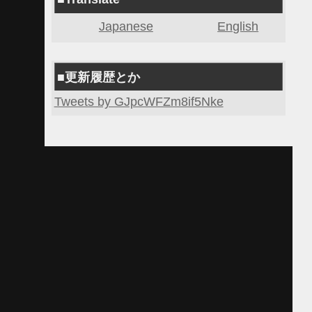
Japanese
English
■更新履歴とか
Tweets by GJpcWFZm8if5Nke