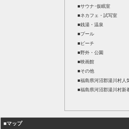
■サウナ･仮眠室
■ネカフェ・試写室
■銭湯・温泉
■プール
■ビーチ
■野外・公園
■映画館
■その他
■福島県河沼郡湯川村人
■福島県河沼郡湯川村新
■マップ