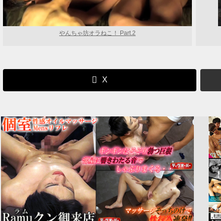
やんちゃ坊オラねこ！ Part.2
X