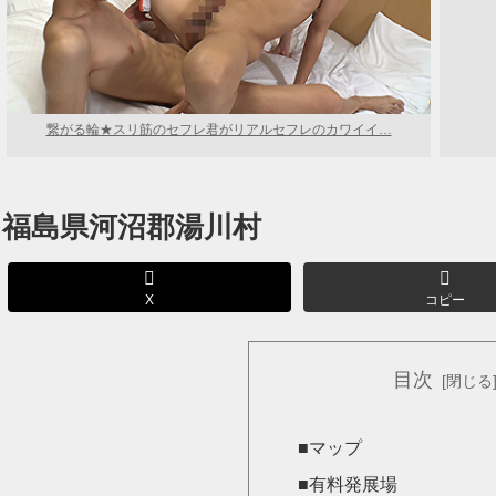
繋がる輪★スリ筋のセフレ君がリアルセフレのカワイイ…
福島県河沼郡湯川村
X
コピー
目次
■マップ
■有料発展場