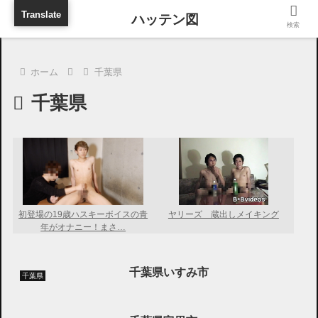
旅行に出張に待ち合わせに
Translate
検索
ホーム
千葉県
千葉県
初登場の19歳ハスキーボイスの青
ヤリーズ 蔵出しメイキング
年がオナニー！まさ…
千葉県いすみ市
千葉県