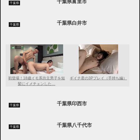
千葉県富里市
千葉県
千葉県白井市
千葉県
初登場！18歳イモ系坊主男子を短
ギイチ君の3Pプレイ（手持ち編）
髪にイメチェンした…
千葉県印西市
千葉県
千葉県八千代市
千葉県