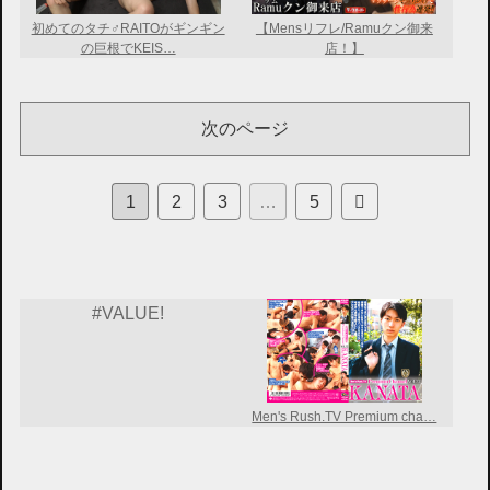
初めてのタチ♂RAITOがギンギン
【Mensリフレ/Ramuクン御来
の巨根でKEIS…
店！】
次のページ
次
1
2
3
…
5
へ
#VALUE!
Men's Rush.TV Premium cha…