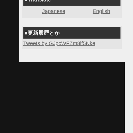
Japanese
English
■更新履歴とか
Tweets by GJpcWFZm8if5Nke