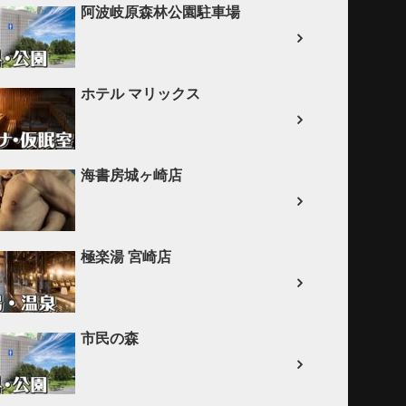
阿波岐原森林公園駐車場
ホテル マリックス
海書房城ヶ崎店
極楽湯 宮崎店
市民の森