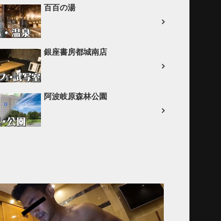
百百の湯
銀座書房都城南店
阿波岐原森林公園