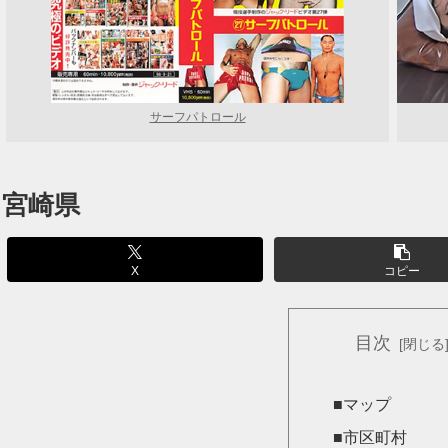
サーフパトロール
宮崎県
X
コピー
目次
■マップ
■市区町村