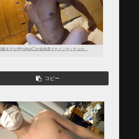
S級モデル!!竹○内ゆ◯か似色君イケメンマッチョの…
コピー