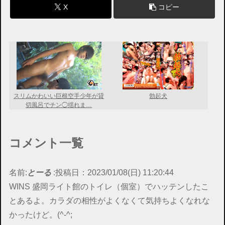
X
コピー
スリムかわいい巨根空手少年が貸
勃起犬
切風呂でチン◯揺れま…
コメント一覧
名前:
とーる
:
投稿日：2023/01/08(日) 11:20:44
WINS 盛岡ライト館のトイレ（個室）でハッテンしたこ
とあるよ。カラダの相性がよくなくて気持ちよくなれな
かったけど。(^-^;