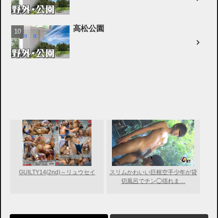
高松公園
GUILTY14(2nd)～リュウセイ
スリムかわいい巨根空手少年が貸
切風呂でチン◯揺れま…