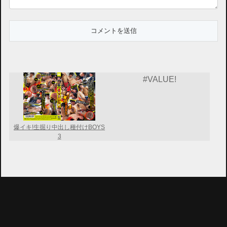
#VALUE!
爆イキ!生掘り中出し種付けBOYS
3