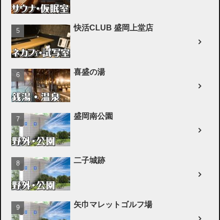
快活CLUB 盛岡上堂店
喜盛の湯
盛岡南公園
二子城跡
矢巾マレットゴルフ場