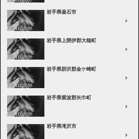
岩手県釜石市
岩手県上閉伊郡大槌町
岩手県胆沢郡金ケ崎町
岩手県紫波郡矢巾町
岩手県滝沢市