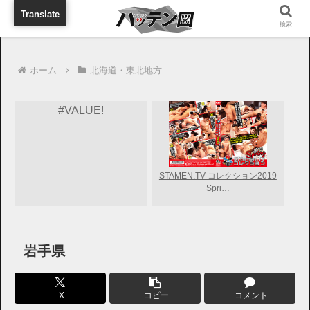
旅行に出張に待ち合わせに
Translate
検索
ホーム
北海道・東北地方
#VALUE!
STAMEN.TV コレクション2019
Spri…
岩手県
X
コピー
コメント