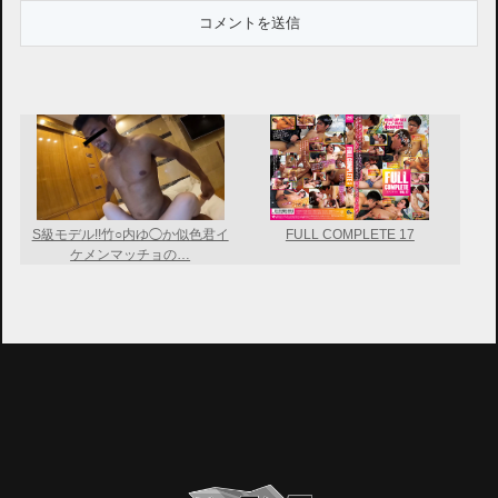
S級モデル!!竹○内ゆ◯か似色君イ
FULL COMPLETE 17
ケメンマッチョの…