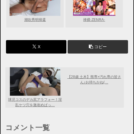
潮吹秀明帰還
禅裸-ZENRA-
X
コピー
【28歳 土木】熊専×汚れ専の皆さ
ん♪お待ちかね(…
球児コスのデカ尻アラフォー！淫
乱ケツ穴を激攻めぱっ…
コメント一覧