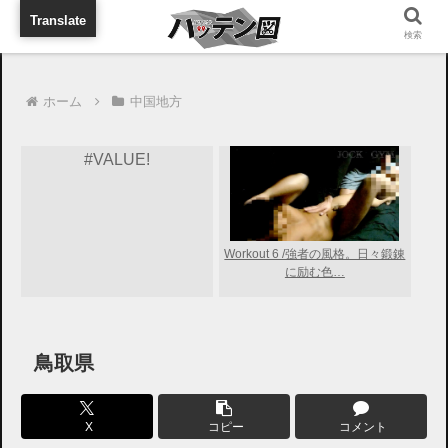
旅行に出張に待ち合わせに
Translate
検索
ホーム
中国地方
#VALUE!
Workout 6 /強者の風格。日々鍛錬
に励む色…
鳥取県
X
コピー
コメント