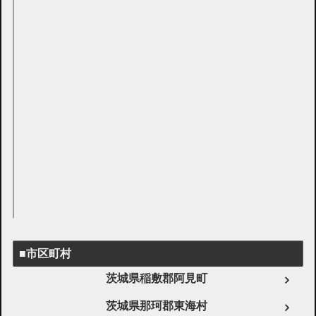
■市区町村
茨城県稲敷郡阿見町
茨城県那珂郡東海村