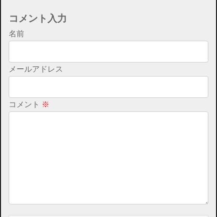
コメント入力
名前
メールアドレス
コメント
※