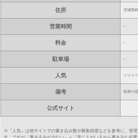
住所
茨城県
営業時間
–
料金
–
駐車場
–
人気
☆☆☆
備考
松林の
公式サイト
※『人気』は他サイトでの書き込み数や募集頻度などを参考に、管理
す。ですが「書き込みが少ない」＝「常に人がいるから書き込む必要