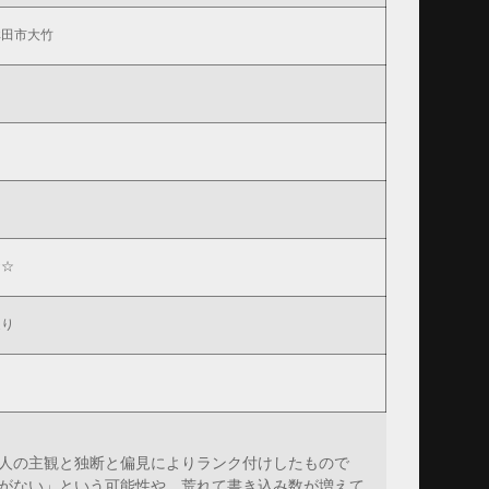
鉾田市大竹
☆☆
辺り
人の主観と独断と偏見によりランク付けしたもので
がない」という可能性や、荒れて書き込み数が増えて