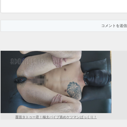
覆面タトゥー君！極太バイブ責めケツマンぱっくり！