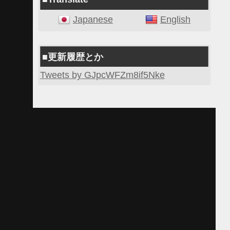
Japanese
English
■更新履歴とか
Tweets by GJpcWFZm8if5Nke