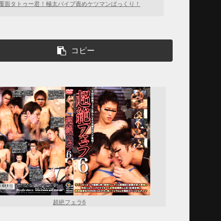
覆面タトゥー君！極太バイブ責めケツマンぱっくり！
コピー
超絶フェラ6