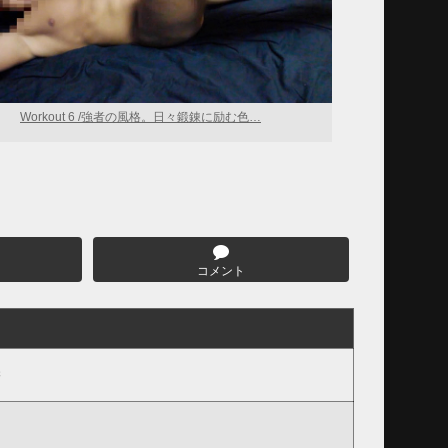
Workout 6 /強者の風格。日々鍛錬に励む色…
コメント
岸