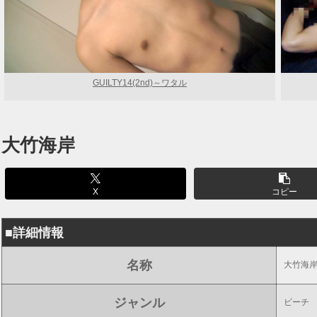
GUILTY14(2nd)～ワタル
大竹海岸
X
コピー
■詳細情報
名称
大竹海
ジャンル
ビーチ