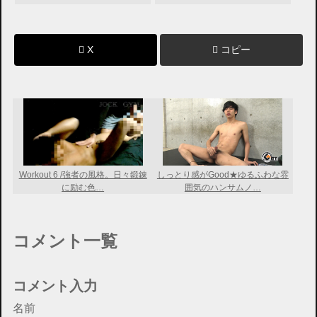
X
コピー
Workout 6 /強者の風格。日々鍛錬
しっとり感がGood★ゆるふわな雰
に励む色…
囲気のハンサムノ…
コメント一覧
コメント入力
名前