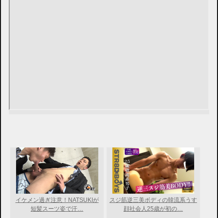
イケメン過ぎ注意！NATSUKIが
スジ筋逆三美ボディの韓流系うす
短髪スーツ姿で汗…
顔社会人25歳が初の…