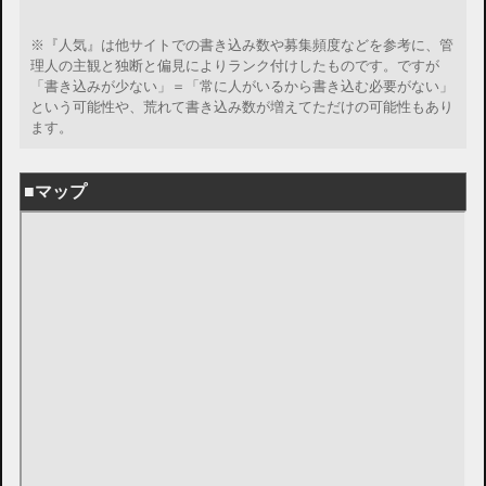
※『人気』は他サイトでの書き込み数や募集頻度などを参考に、管
理人の主観と独断と偏見によりランク付けしたものです。ですが
「書き込みが少ない」＝「常に人がいるから書き込む必要がない」
という可能性や、荒れて書き込み数が増えてただけの可能性もあり
ます。
■マップ