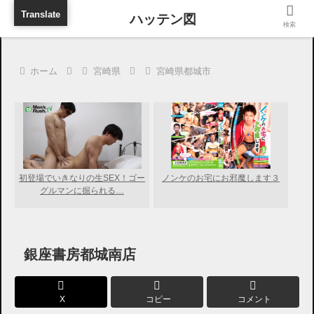
旅行に出張に待ち合わせに
Translate
検索
ホーム
宮崎県
宮崎県都城市
初登場でいきなりの生SEX！ゴー
ノンケのお宅にお邪魔します３
グルマンに掘られる…
銀座書房都城南店
X
コピー
コメント