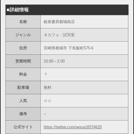
■詳細情報
名称
銀座書房都城南店
ジャンル
ネカフェ・試写室
住所
宮崎県都城市 下長飯町575-6
営業時間
10:00～2:00
料金
？
駐車場
無料
人気
☆☆
備考
–
公式サイト
https://twitter.com/wosa18374620