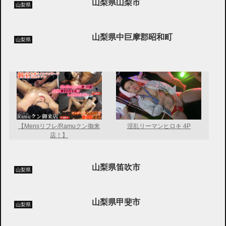
山梨県山梨市
山梨県
山梨県中巨摩郡昭和町
山梨県
【Mensリフレ/Ramuクン御来
淫乱リーマンヒロキ 4P
店！】
山梨県笛吹市
山梨県
山梨県甲斐市
山梨県