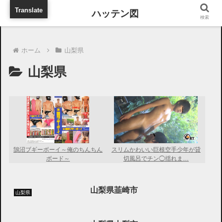
旅行に出張に待ち合わせに
Translate
検索
ホーム
山梨県
山梨県
鵠沼ブギーボーイ～俺のちんちん
スリムかわいい巨根空手少年が貸
ボード～
切風呂でチン◯揺れま…
山梨県韮崎市
山梨県