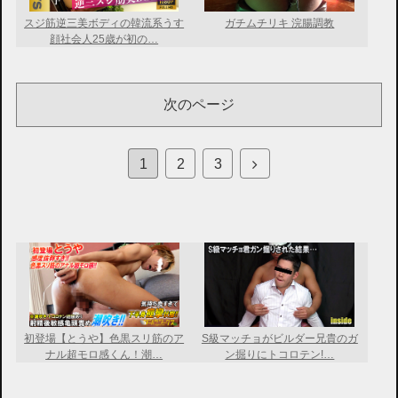
スジ筋逆三美ボディの韓流系うす
ガチムチリキ 浣腸調教
顔社会人25歳が初の…
次のページ
次
1
2
3
へ
初登場【とうや】色黒スリ筋のア
S級マッチョがビルダー兄貴のガ
ナル超モロ感くん！潮…
ン掘りにトコロテン!…