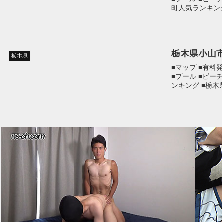
町人気ランキン
栃木県小山
栃木県
■マップ ■有料
■プール ■ビー
ンキング ■栃