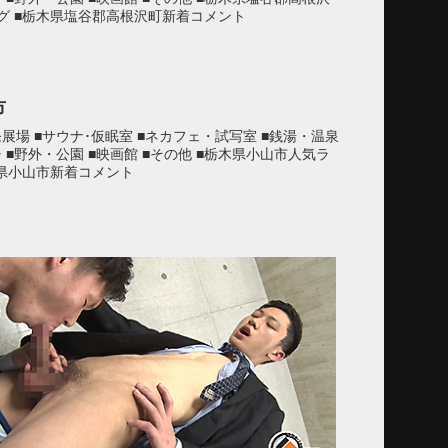
グ ■栃木県塩谷郡高根沢町新着コメント
市
発展場 ■サウナ･仮眠室 ■ネカフェ・試写室 ■銭湯・温泉
チ ■野外・公園 ■映画館 ■その他 ■栃木県小山市人気ラ
木県小山市新着コメント