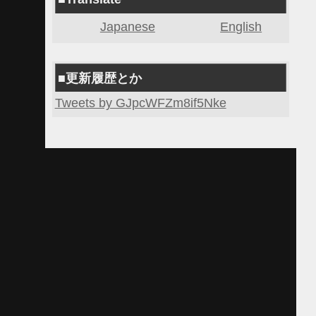
Japanese
English
■更新履歴とか
Tweets by GJpcWFZm8if5Nke