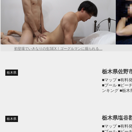
初登場でいきなりの生SEX！ゴーグルマンに掘られる…
栃木県佐野
栃木県
■マップ ■有料
■プール ■ビー
ンキング ■栃
栃木県塩谷
栃木県
■マップ ■有料
■プール ■ビー