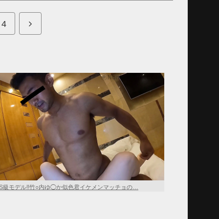
次
4
へ
S級モデル!!竹○内ゆ◯か似色君イケメンマッチョの…