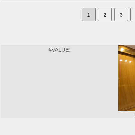
1
2
3
#VALUE!