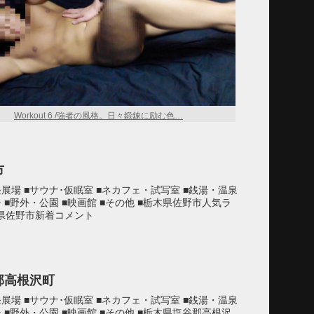
Workout 6 /強者の風格。日々鍛錬に励む色…
市
発展場 ■サウナ･仮眠室 ■ネカフェ・試写室 ■銭湯・温泉
チ ■野外・公園 ■映画館 ■その他 ■栃木県佐野市人気ラ
木県佐野市新着コメント
郡高根沢町
発展場 ■サウナ･仮眠室 ■ネカフェ・試写室 ■銭湯・温泉
チ ■野外・公園 ■映画館 ■その他 ■栃木県塩谷郡高根沢