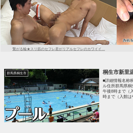
繋がる輪★スリ筋のセフレ君がリアルセフレのカワイイ…
桐生市新里
群馬県桐生市
■詳細情報名称
ル住所群馬県桐
午後8時まで（
時まで（入館は午