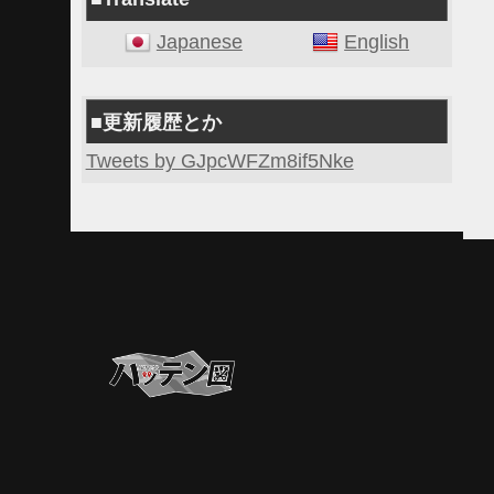
Japanese
English
■更新履歴とか
Tweets by GJpcWFZm8if5Nke