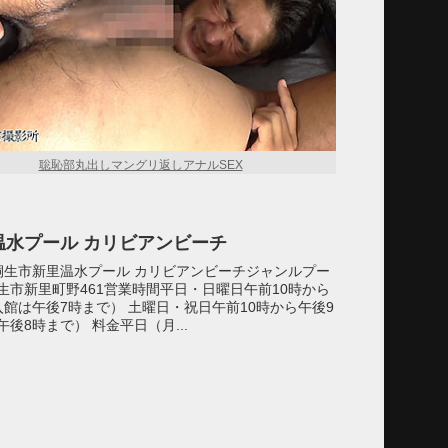
聡恥部丸出しマングリ返しアナルSEX
温水プール カリビアンビーチ
桐生市新里温水プール カリビアンビーチジャンルプー
生市新里町野461営業時間平日・日曜日午前10時から
入館は午後7時まで） 土曜日・祝日午前10時から午後9
後8時まで） 料金平日（月...