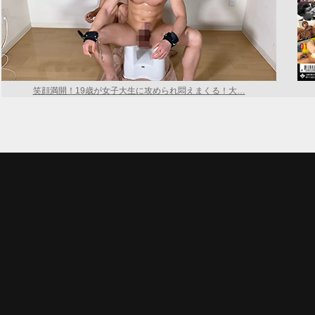
笑顔満開！19歳が女子大生に攻められ悶えまくる！大…