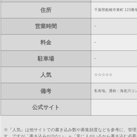
住所
千葉県船橋市東町 123番
営業時間
–
料金
–
駐車場
–
人気
☆☆☆☆☆
備考
私有地。通称：海老川コ
公式サイト
※『人気』は他サイトでの書き込み数や募集頻度などを参考に、管理
す。ですが「書き込みが少ない」＝「常に人がいるから書き込む必要