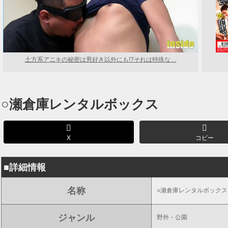
土方系アニキの秘密は男好き以外にも!?それは特殊な…
○瀬倉庫レンタルボックス
X
コピー
■詳細情報
名称
○瀬倉庫レンタルボックス
ジャンル
野外・公園