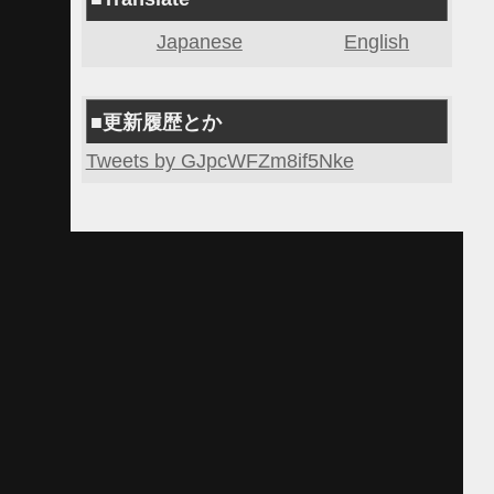
Japanese
English
■更新履歴とか
Tweets by GJpcWFZm8if5Nke