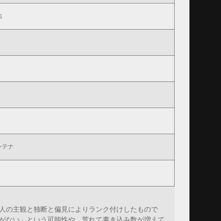
地
ンテナ
人の主観と独断と偏見によりランク付けしたもので
がない」という可能性や、荒れて書き込み数が増えて