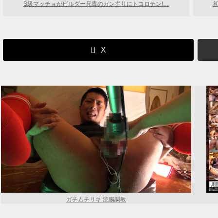
S級マッチョがビルダー兄貴のガン掘りにトコロテン!…
X
ガチムチリキ 浣腸調教