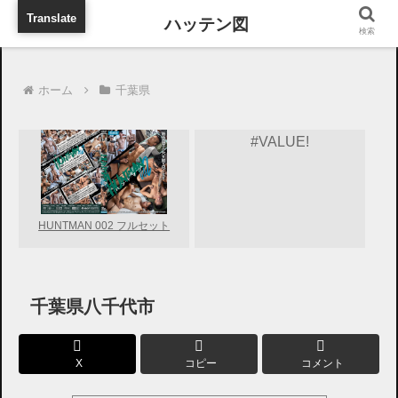
旅行に出張に待ち合わせに
Translate
検索
ホーム
千葉県
#VALUE!
HUNTMAN 002 フルセット
千葉県八千代市
X
コピー
コメント