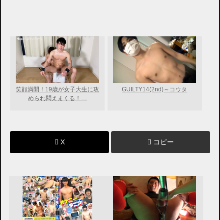
笑顔満開！19歳が女子大生に攻
GUILTY14(2nd)～コウタ
められ悶えまくる！…
X
コピー