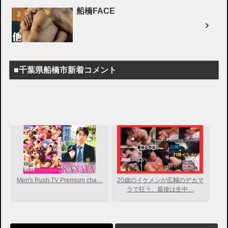
船橋FACE
■千葉県船橋市新着コメント
Men's Rush.TV Premium cha…
20歳のイケメンが広輔のデカマ
ラで狂う、最後は生中…