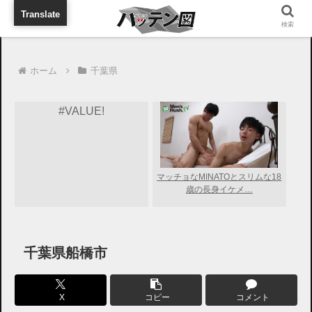
旅行に出張に待ち合わせに
Translate
検索
ホーム
千葉県
#VALUE!
マッチョなMINATOとスリムな18
歳の長身イケメ…
千葉県船橋市
X
コピー
コメント