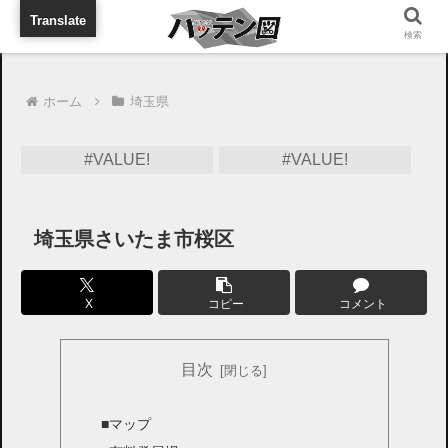
旅行に出張に待ち合わせに
Translate
検索
ホーム
埼玉県
#VALUE!
#VALUE!
埼玉県さいたま市桜区
X
コピー
コメント
目次
■マップ