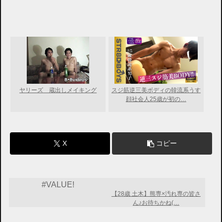
ヤリーズ 蔵出しメイキング
スジ筋逆三美ボディの韓流系うす
顔社会人25歳が初の…
X
コピー
#VALUE!
【28歳 土木】熊専×汚れ専の皆さ
ん♪お待ちかね(…