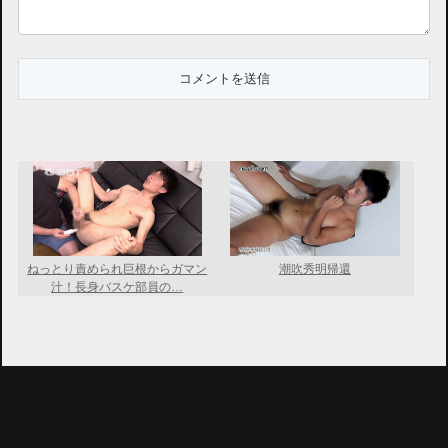
ねっとり責められ巨根からガマン
潮吹秀明帰還
汁！長身バスケ部員の…