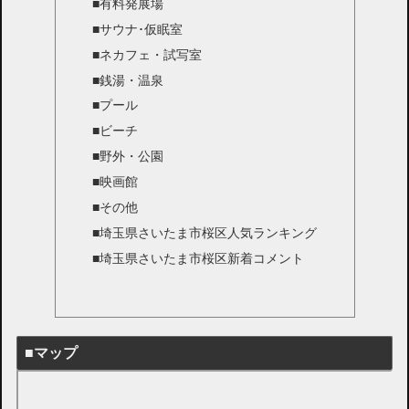
■有料発展場
■サウナ･仮眠室
■ネカフェ・試写室
■銭湯・温泉
■プール
■ビーチ
■野外・公園
■映画館
■その他
■埼玉県さいたま市桜区人気ランキング
■埼玉県さいたま市桜区新着コメント
■マップ