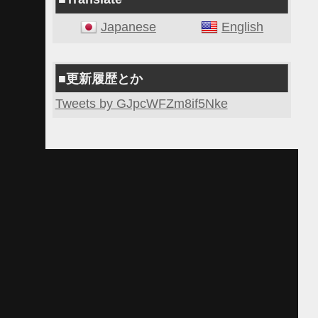
Japanese
English
■更新履歴とか
Tweets by GJpcWFZm8if5Nke