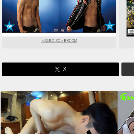
＜特典DISC＞BECOM
X