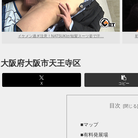
イケメン過ぎ注意！NATSUKIが短髪スーツ姿で汗…
大阪府大阪市天王寺区
X
コピー
目次
■マップ
■有料発展場