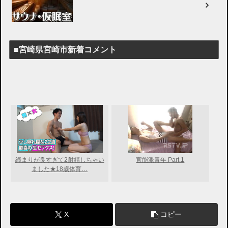
■宮崎県宮崎市新着コメント
締まりが良すぎて2射精しちゃい
官能派青年 Part.1
ました★18歳体育…
X
コピー