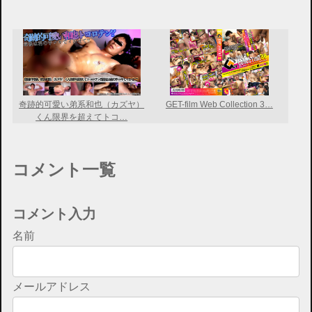
奇跡的可愛い弟系和也（カズヤ）
GET-film Web Collection 3…
くん限界を超えてトコ…
コメント一覧
コメント入力
名前
メールアドレス