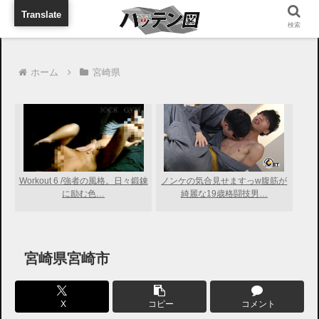
旅行に出張に待ち合わせに
Translate
検索
ホーム
宮崎県
Workout 6 /強者の風格。日々鍛錬
ノンケの気合見せますっw腹筋が
に励む色…
綺麗な19歳格闘技男…
宮崎県宮崎市
X
コピー
コメント