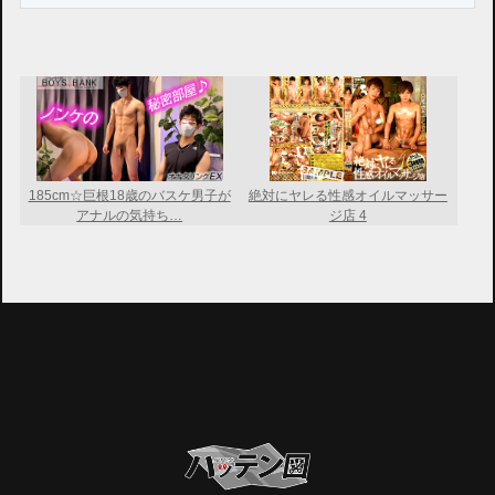
185cm☆巨根18歳のバスケ男子が
絶対にヤレる性感オイルマッサー
アナルの気持ち…
ジ店 4