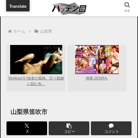
旅行に出張に待ち合わせに
Translate
検索
ホーム
山梨県
Workout 6 /強者の風格。日々鍛錬
禅裸-ZENRA-
に励む色…
山梨県笛吹市
X
コピー
コメント