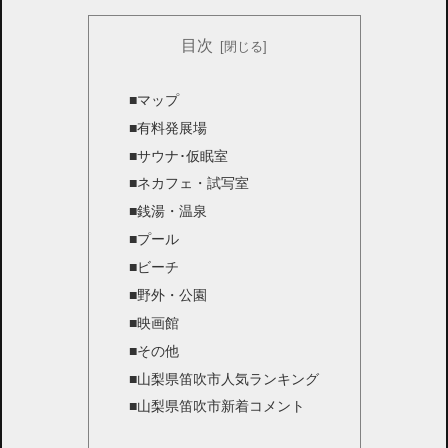
目次
■マップ
■有料発展場
■サウナ･仮眠室
■ネカフェ・試写室
■銭湯・温泉
■プール
■ビーチ
■野外・公園
■映画館
■その他
■山梨県笛吹市人気ランキング
■山梨県笛吹市新着コメント