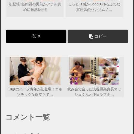
初登場!!筋肉質の男前がアナル責
しっとり感がGood★ゆるふわな
めに敏感反応!!
雰囲気のハンサムノ…
X
コピー
18歳のハーフ青年が初登場！エキ
飲み会で会った渋谷風高身長マッ
ゾチックな顔立ちで…
シュくんと後日ラブホ…
コメント一覧