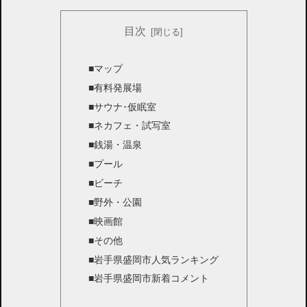
目次
■マップ
■有料発展場
■サウナ･仮眠室
■ネカフェ・試写室
■銭湯・温泉
■プール
■ビーチ
■野外・公園
■映画館
■その他
■岩手県盛岡市人気ランキング
■岩手県盛岡市新着コメント