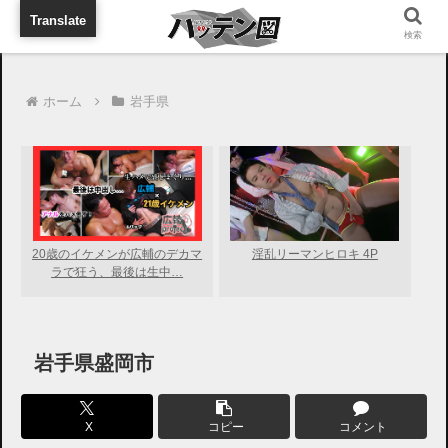
旅行に出張に待ち合わせに
Translate
検索
ホーム
岩手県
20歳のイケメンが広輔のデカマ
淫乱リーマンヒロキ 4P
ラで狂う、最後は生中…
岩手県盛岡市
X
コピー
コメント