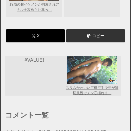
19歳の超イケメンが拘束されア
ナルを攻められ真っ…
X
コピー
#VALUE!
スリムかわいい巨根空手少年が貸
切風呂でチン◯揺れま…
コメント一覧