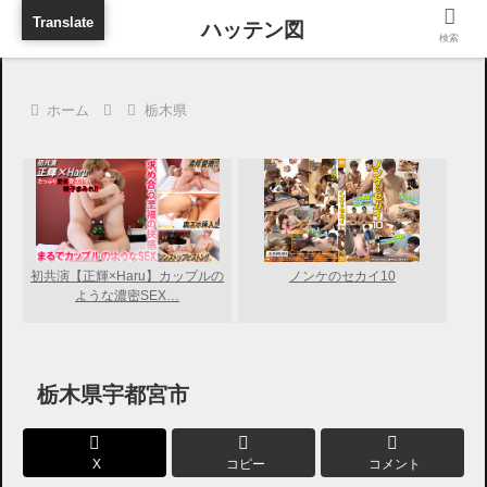
旅行に出張に待ち合わせに
Translate
検索
ホーム
栃木県
初共演【正輝×Haru】カップルの
ノンケのセカイ10
ような濃密SEX…
栃木県宇都宮市
X
コピー
コメント