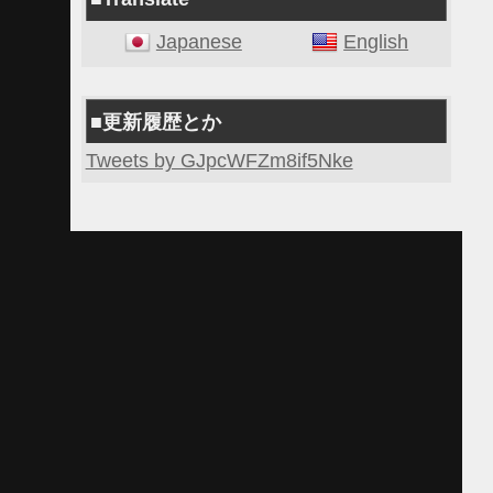
Japanese
English
■更新履歴とか
Tweets by GJpcWFZm8if5Nke