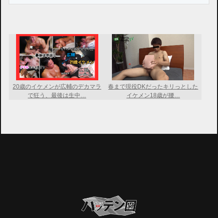
20歳のイケメンが広輔のデカマラ
春まで現役DKだったキリっとした
で狂う、最後は生中…
イケメン18歳が腰…