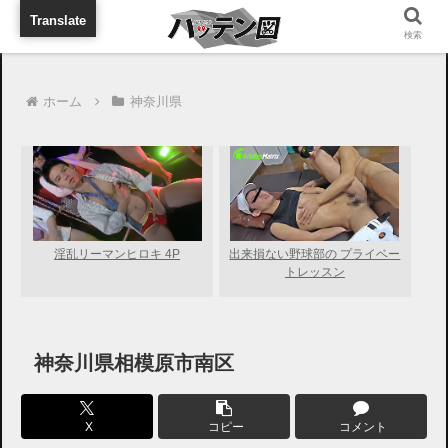
旅行に出張に待ち合わせに
Translate
検索
ホーム
神奈川県
淫乱リーマンヒロキ 4P
出来損ない野球部の プライベー
トレッスン
神奈川県相模原市南区
X
コピー
コメント