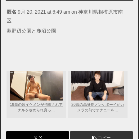
匿名
9月 20, 2021 at 6:49 am
on
神奈川県相模原市南
区
淵野辺公園と鹿沼公園
19歳の超イケメンが拘束されア
20歳の高身長ノンケボーイがカ
ナルを攻められ真っ…
メラの前でオナニーを…
X
コピー