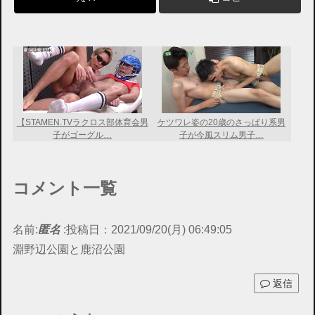
【STAMEN.TVラクロス部体育会男
ケツワレ姿の20歳のさっぱり系男
子がゴーグル…
子が今風スリム男子…
コメント一覧
名前:
匿名
:
投稿日：2021/09/20(月) 06:49:05
淵野辺公園と鹿沼公園
返信