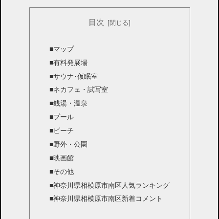
目次
■マップ
■有料発展場
■サウナ･仮眠室
■ネカフェ・試写室
■銭湯・温泉
■プール
■ビーチ
■野外・公園
■映画館
■その他
■神奈川県相模原市南区人気ランキング
■神奈川県相模原市南区新着コメント