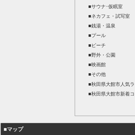
■サウナ･仮眠室
■ネカフェ・試写室
■銭湯・温泉
■プール
■ビーチ
■野外・公園
■映画館
■その他
■秋田県大館市人気
■秋田県大館市新着
■マップ