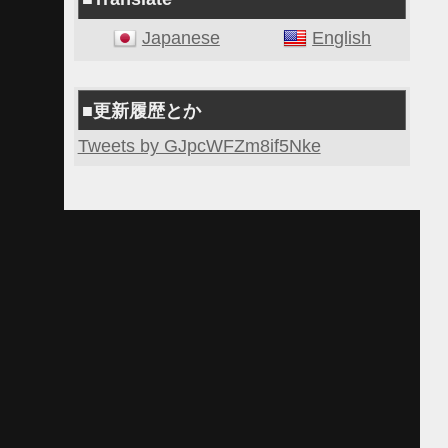
Japanese
English
■更新履歴とか
Tweets by GJpcWFZm8if5Nke