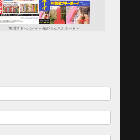
鵠沼ブギーボーイ～俺のちんちんボード～