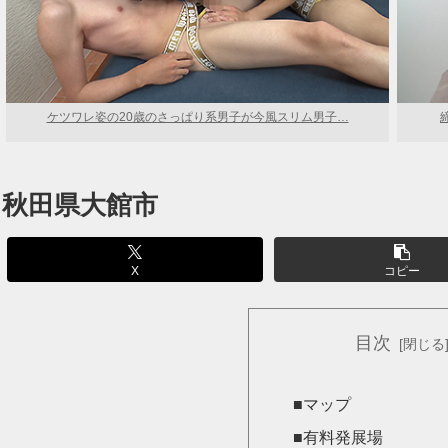
ケツワレ姿の20歳のさっぱり系男子が今風スリム男子…
秋田県大館市
X
コピー
目次
■マップ
■有料発展場