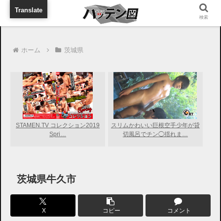
旅行に出張に待ち合わせに
Translate
検索
ホーム
茨城県
STAMEN.TV コレクション2019
スリムかわいい巨根空手少年が貸
Spri…
切風呂でチン◯揺れま…
茨城県牛久市
X
コピー
コメント