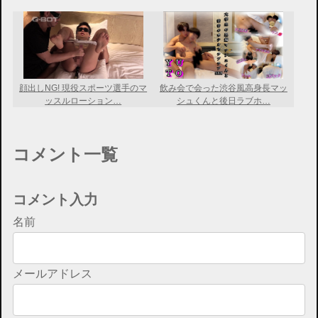
顔出しNG! 現役スポーツ選手のマ
飲み会で会った渋谷風高身長マッ
ッスルローション…
シュくんと後日ラブホ…
コメント一覧
コメント入力
名前
メールアドレス