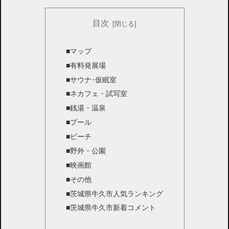
目次
■マップ
■有料発展場
■サウナ･仮眠室
■ネカフェ・試写室
■銭湯・温泉
■プール
■ビーチ
■野外・公園
■映画館
■その他
■茨城県牛久市人気ランキング
■茨城県牛久市新着コメント