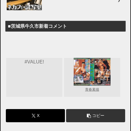
■茨城県牛久市新着コメント
#VALUE!
青春素描
X
コピー