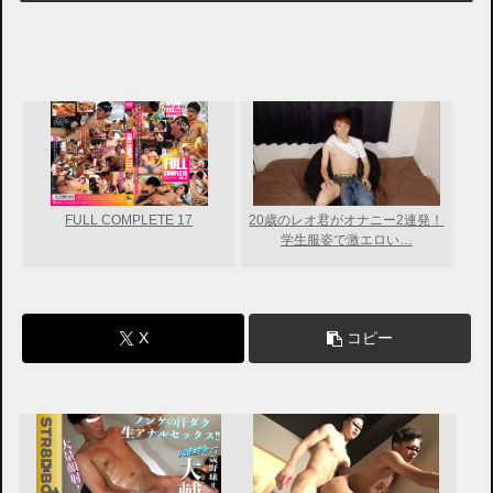
FULL COMPLETE 17
20歳のレオ君がオナニー2連発！
学生服姿で激エロい…
X
コピー