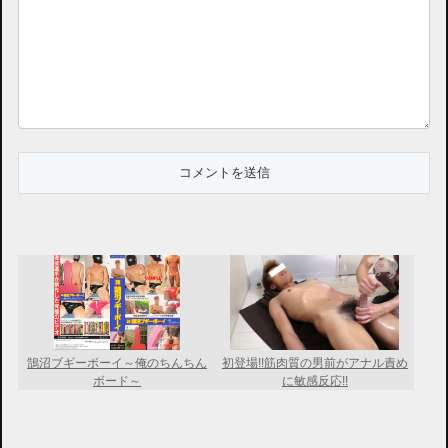
鵠沼ブギーボーイ～俺のちんちん
初登場!!筋肉質の男前がアナル責め
ボード～
に敏感反応!!