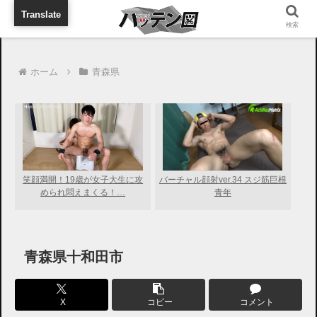
旅行に出張に待ち合わせに
Translate
検索
ホーム
青森県
笑顔満開！19歳が女子大生に攻
バーチャル顔射ver.34 スジ筋巨根
められ悶えまくる！…
青年
青森県十和田市
X
コピー
コメント