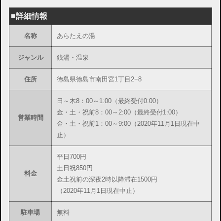
■詳細情報
名称
あらたえの湯
ジャンル
銭湯・温泉
住所
徳島県徳島市南田宮1丁目2−8
日～木8：00～1:00（最終受付0:00）
金・土・祝前8：00～2:00（最終受付1:00）
営業時間
金・土・祝前1：00～9:00（2020年11月1日現在中
止）
平日700円
土日祝850円
料金
金土祝前の深夜2時以降滞在1500円
（2020年11月1日現在中止）
駐車場
無料