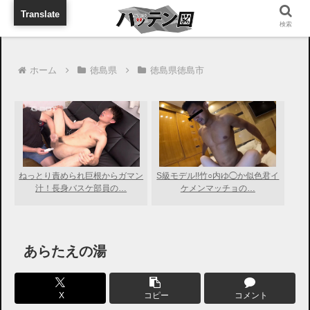
旅行に出張に待ち合わせに
Translate
検索
ホーム
徳島県
徳島県徳島市
ねっとり責められ巨根からガマン
S級モデル!!竹○内ゆ◯か似色君イ
汁！長身バスケ部員の…
ケメンマッチョの…
あらたえの湯
X
コピー
コメント