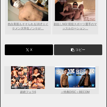
色白美肌もそそられる18才☆イ
顔出しNG! 現役スポーツ選手のマ
ケメン大学生ノンケが…
ッスルローション…
X
コピー
超絶フェラ6
＜特典DISC＞BECOM