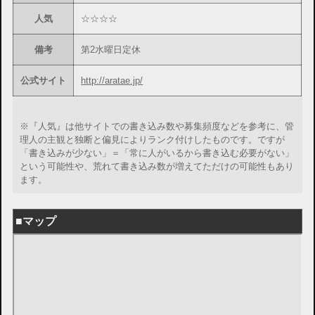
人気
☆☆☆☆
備考
第2水曜日定休
公式サイト
http://aratae.jp/
※『人気』は他サイトでの書き込み数や募集頻度などを参考に、管
理人の主観と独断と偏見によりランク付けしたものです。ですが
「書き込みが少ない」＝「常に人がいるから書き込む必要がない」
という可能性や、荒れて書き込み数が増えてただけの可能性もあり
ます。
■マップ