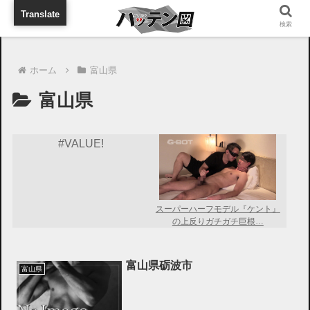
旅行に出張に待ち合わせに
Translate
検索
ホーム
富山県
富山県
#VALUE!
スーパーハーフモデル『ケント』
の上反りガチガチ巨根…
富山県砺波市
富山県