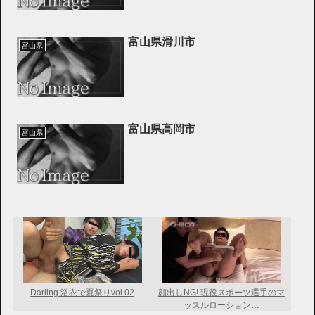
富山県滑川市
富山県
富山県高岡市
富山県
Darling 浴衣で夏祭りvol.02
顔出しNG! 現役スポーツ選手のマ
ッスルローション…