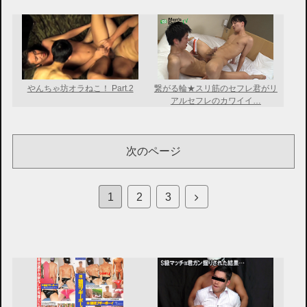
やんちゃ坊オラねこ！ Part.2
繋がる輪★スリ筋のセフレ君がリ
アルセフレのカワイイ…
次のページ
次
1
2
3
へ