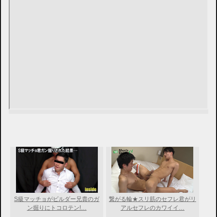
S級マッチョがビルダー兄貴のガ
繋がる輪★スリ筋のセフレ君がリ
ン掘りにトコロテン!…
アルセフレのカワイイ…