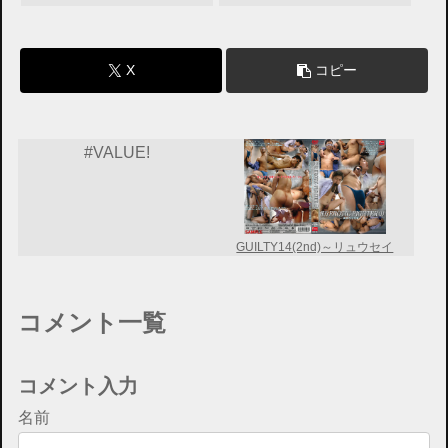
X
コピー
#VALUE!
GUILTY14(2nd)～リュウセイ
コメント一覧
コメント入力
名前