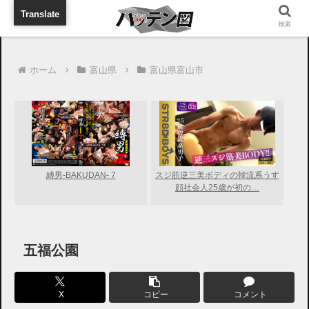
旅行に出張に待ち合わせに
Translate
検索
ホーム
富山県
富山県富山市
縛男-BAKUDAN- 7
スジ筋逆三美ボディの韓流系うす
顔社会人25歳が初の…
五福公園
X
コピー
コメント