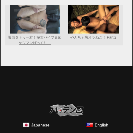
覆面タトゥー君！極太バイブ責め
やんちゃ坊オラねこ！ Part.2
ケツマンぱっくり！
Japanese
English