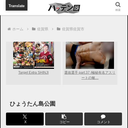
旅行に出張に待ち合わせに
Translate
検索
ホーム
佐賀県
佐賀県佐賀市
Target Extra SHINJI
選抜選手 part.37 /極秘有名アスリ
ートの敏…
ひょうたん島公園
X
コピー
コメント