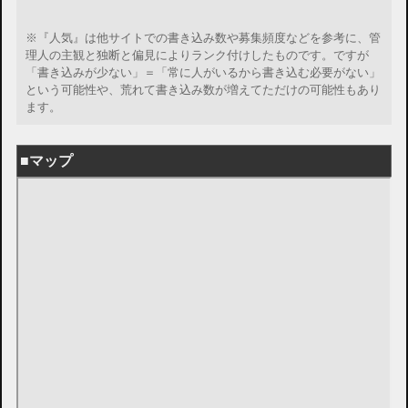
※『人気』は他サイトでの書き込み数や募集頻度などを参考に、管
理人の主観と独断と偏見によりランク付けしたものです。ですが
「書き込みが少ない」＝「常に人がいるから書き込む必要がない」
という可能性や、荒れて書き込み数が増えてただけの可能性もあり
ます。
■マップ