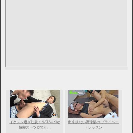
イケメン過ぎ注意！NATSUKIが
出来損ない野球部の プライベー
短髪スーツ姿で汗…
トレッスン