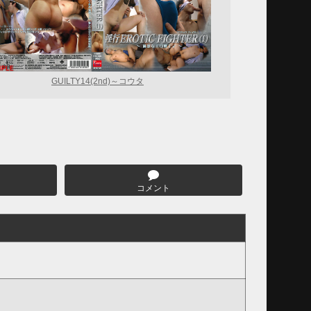
GUILTY14(2nd)～コウタ
コメント