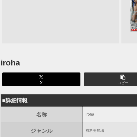
iroha
X
コピー
■詳細情報
名称
iroha
ジャンル
有料発展場