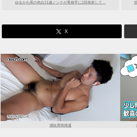
ゆるかわ系の色白21歳ノンケが男相手に2回発射して…
X
潮吹秀明帰還