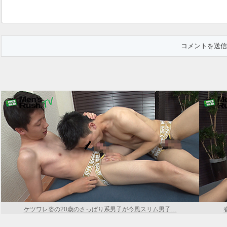
ケツワレ姿の20歳のさっぱり系男子が今風スリム男子…