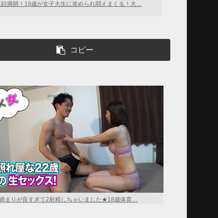
笑顔満開！19歳が女子大生に攻められ悶えまくる！大…
コピー
締まりが良すぎて2射精しちゃいました★18歳体育…