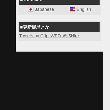
Japanese
English
■更新履歴とか
Tweets by GJpcWFZm8if5Nke