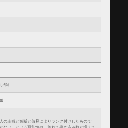
し6階
m/
人の主観と独断と偏見によりランク付けしたもので
がない」という可能性や、荒れて書き込み数が増えて