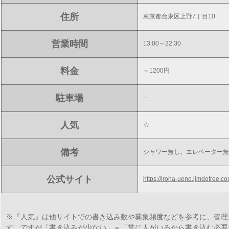
住所
東京都台東区上野7丁目10
営業時間
13:00～22:30
料金
～1200円
駐車場
–
人気
☆
備考
シャワー無し。エレベーター無
公式サイト
https://iroha-ueno.jimdofree.co
※『人気』は他サイトでの書き込み数や募集頻度などを参考に、管理
す。ですが「書き込みが少ない」＝「常に人がいるから書き込む必要