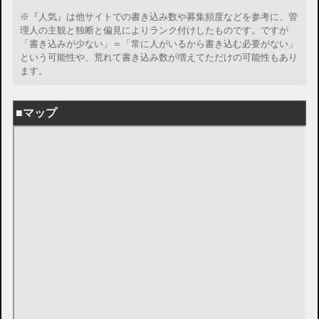
※『人気』は他サイトでの書き込み数や募集頻度などを参考に、管
理人の主観と独断と偏見によりランク付けしたものです。ですが
「書き込みが少ない」＝「常に人がいるから書き込む必要がない」
という可能性や、荒れて書き込み数が増えてただけの可能性もあり
ます。
■マップ