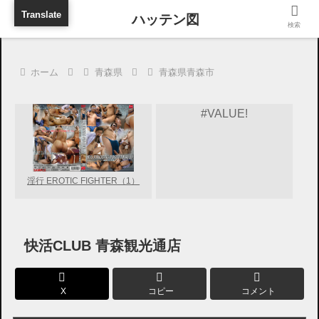
旅行に出張に待ち合わせに
Translate
検索
ホーム
青森県
青森県青森市
#VALUE!
淫行 EROTIC FIGHTER（1）
快活CLUB 青森観光通店
X
コピー
コメント