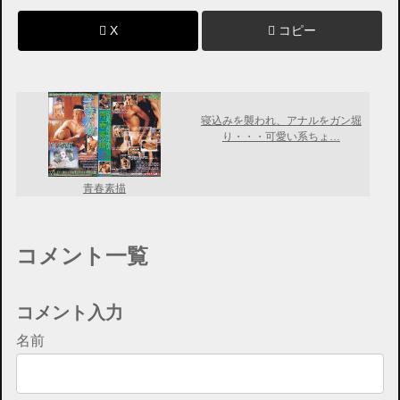
X
コピー
寝込みを襲われ、アナルをガン堀
り・・・可愛い系ちょ…
青春素描
コメント一覧
コメント入力
名前