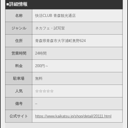
■詳細情報
名称
快活CLUB 青森観光通店
ジャンル
ネカフェ・試写室
住所
青森県青森市大字浦町奥野624
営業時間
24時間
料金
200円～
駐車場
無料
人気
☆☆☆☆☆
備考
–
公式サイト
https://www.kaikatsu.jp/shop/detail/20111.html