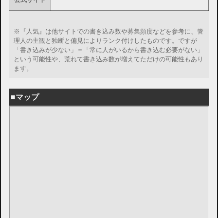
※『人気』は他サイトでの書き込み数や募集頻度などを参考に、管
理人の主観と独断と偏見によりランク付けしたものです。ですが
「書き込みが少ない」＝「常に人がいるから書き込む必要がない」
という可能性や、荒れて書き込み数が増えてただけの可能性もあり
ます。
■マップ