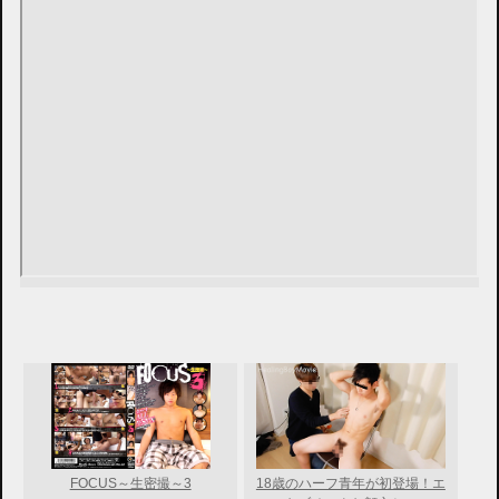
FOCUS～生密撮～3
18歳のハーフ青年が初登場！エ