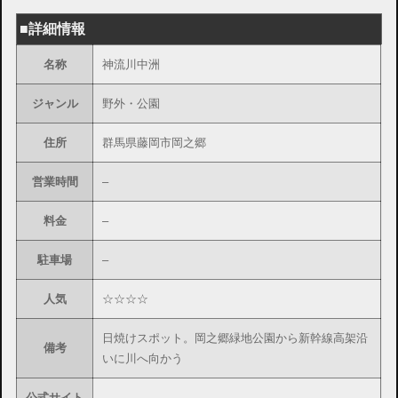
■詳細情報
名称
神流川中洲
ジャンル
野外・公園
住所
群馬県藤岡市岡之郷
営業時間
–
料金
–
駐車場
–
人気
☆☆☆☆
日焼けスポット。岡之郷緑地公園から新幹線高架沿
備考
いに川へ向かう
公式サイト