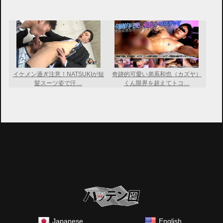
イケメン過ぎ注意！NATSUKIが短
奇跡的可愛い弟系和也（カズヤ）
髪スーツ姿で汗…
くん限界を超えてトコ…
Japanese
English