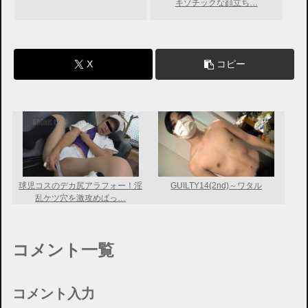
キゾチックな顔立ち…
X
コピー
球児コスのデカ尻アラフォー！淫
GUILTY14(2nd)～ワタル
乱ケツ穴を激攻めぱっ…
コメント一覧
コメント入力