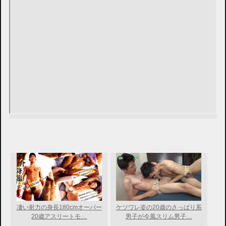
凄い射力の身長180cmオーバー
ケツワレ姿の20歳のさっぱり系
20歳アスリートモ…
男子が今風スリム男子…