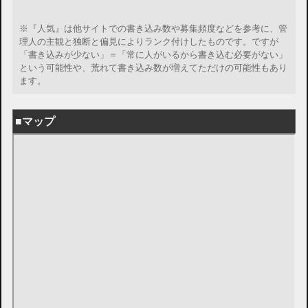
※『人気』は他サイトでの書き込み数や募集頻度などを参考に、管
理人の主観と独断と偏見によりランク付けしたものです。ですが
「書き込みが少ない」＝「常に人がいるから書き込む必要がない」
という可能性や、荒れて書き込み数が増えてただけの可能性もあり
ます。
■マップ