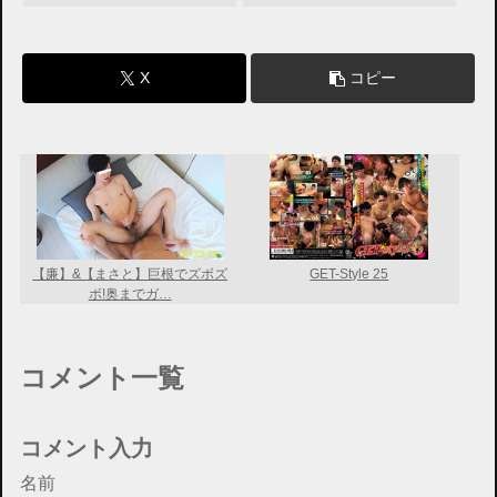
X
コピー
【廉】&【まさと】巨根でズボズ
GET-Style 25
ボ!奥までガ…
コメント一覧
コメント入力
名前