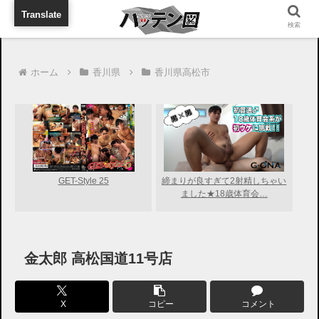
旅行に出張に待ち合わせに
Translate
検索
ホーム
香川県
香川県高松市
GET-Style 25
締まりが良すぎて2射精しちゃい
ました★18歳体育会…
金太郎 高松国道11号店
X
コピー
コメント