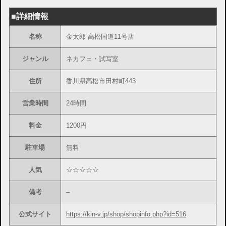
■詳細情報
名称
金太郎 高松国道11号店
ジャンル
ネカフェ・試写室
住所
香川県高松市田村町443
営業時間
24時間
料金
1200円
駐車場
無料
人気
☆☆☆☆☆
備考
–
公式サイト
https://kin-v.jp/shop/shopinfo.php?id=516