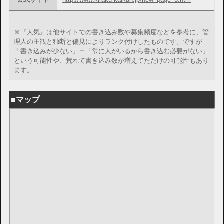
※『人気』は他サイトでの書き込み数や募集頻度などを参考に、管
理人の主観と独断と偏見によりランク付けしたものです。ですが
「書き込みが少ない」＝「常に人がいるから書き込む必要がない」
という可能性や、荒れて書き込み数が増えてただけの可能性もあり
ます。
■マップ