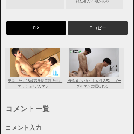
顔社会人25歳が初の…
X
コピー
卒業したて18歳高身長童顔少年に
初登場でいきなりの生SEX！ゴー
マッチョ×デカマラ…
グルマンに掘られる…
コメント一覧
コメント入力