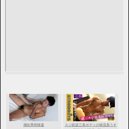
潮吹秀明帰還
スジ筋逆三美ボディの韓流系うす