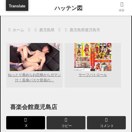
旅行に出張に待ち合わせに
Translate
検索
ホーム
鹿児島県
鹿児島県鹿児島市
ねっとり責められ巨根からガマン
サーフパトロール
汁！長身バスケ部員の…
喜楽会館鹿児島店
X
コピー
コメント