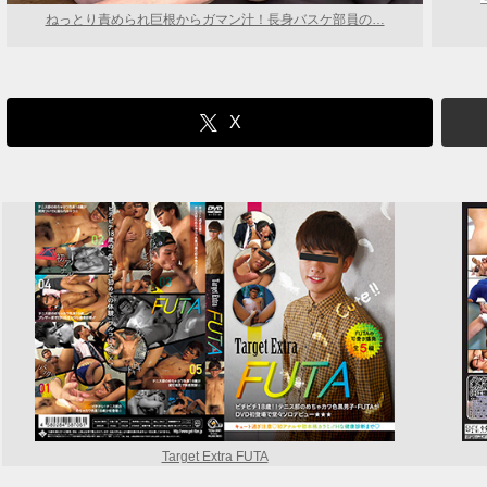
ねっとり責められ巨根からガマン汁！長身バスケ部員の…
X
Target Extra FUTA