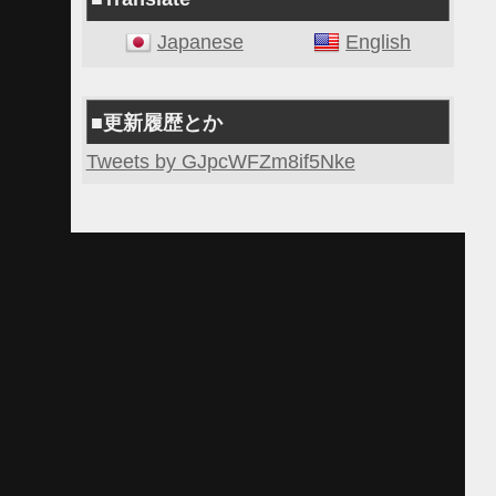
Japanese
English
■更新履歴とか
Tweets by GJpcWFZm8if5Nke