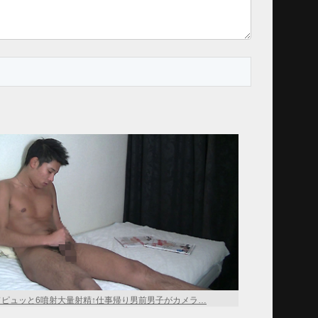
ドピュッと6噴射大量射精↑仕事帰り男前男子がカメラ…