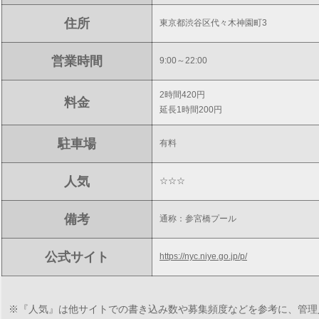
住所
東京都渋谷区代々木神園町3
営業時間
9:00～22:00
2時間420円
料金
延長1時間200円
駐車場
有料
人気
☆☆☆
備考
通称：参宮橋プール
公式サイト
https://nyc.niye.go.jp/p/
※『人気』は他サイトでの書き込み数や募集頻度などを参考に、管理