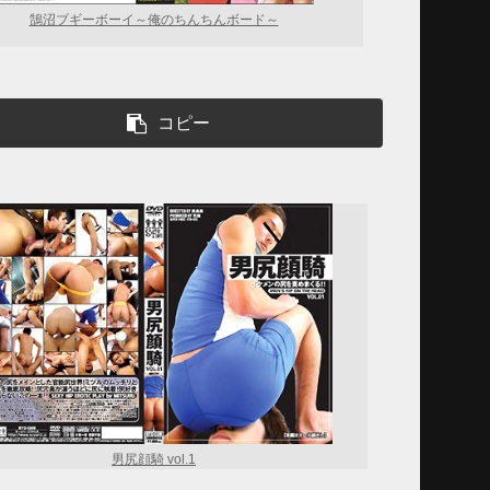
鵠沼ブギーボーイ～俺のちんちんボード～
コピー
男尻顔騎 vol.1