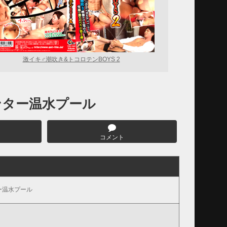
激イキ♂潮吹き&トコロテンBOYS 2
ンター温水プール
コメント
ー温水プール