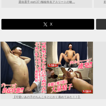
選抜選手 part.37 /極秘有名アスリートの敏…
X
【可愛いあの子のちんこをとにかく責めてみた！！】