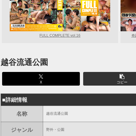
FULL COMPLETE vol.16
奇
越谷流通公園
X
コピー
■詳細情報
名称
越谷流通公園
ジャンル
野外・公園