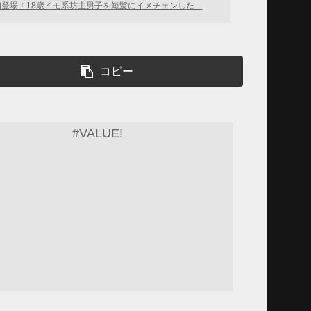
初登場！18歳イモ系坊主男子を短髪にイメチェンした…
コピー
#VALUE!