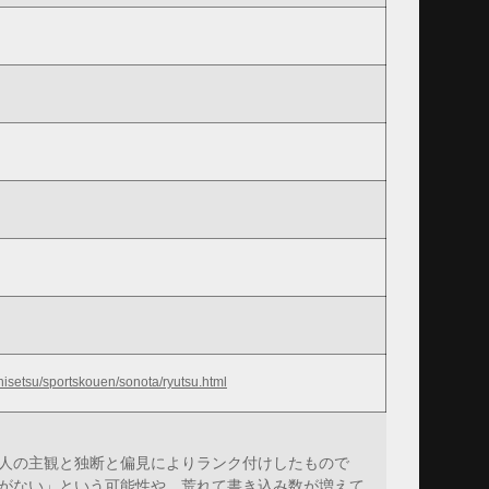
hisetsu/sportskouen/sonota/ryutsu.html
人の主観と独断と偏見によりランク付けしたもので
がない」という可能性や、荒れて書き込み数が増えて