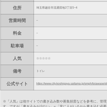
住所
埼玉県越谷市流通団地3丁目5−4
営業時間
–
料金
–
駐車場
–
人気
☆☆☆☆☆
備考
トイレ
公式サイト
https://www.city.koshigaya.saitama.jp/smph/toiawase/s
※『人気』は他サイトでの書き込み数や募集頻度などを参考に、管理
す。ですが「書き込みが少ない」＝「常に人がいるから書き込む必要