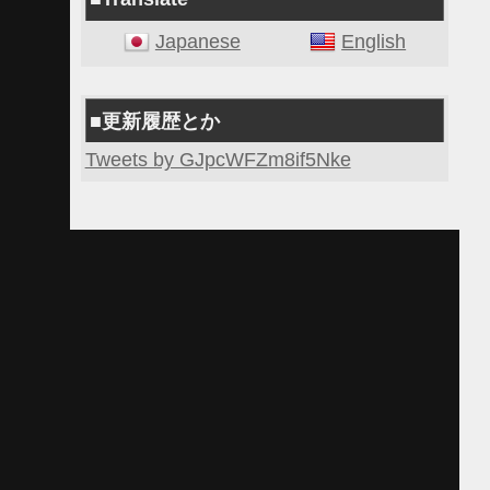
Japanese
English
■更新履歴とか
Tweets by GJpcWFZm8if5Nke