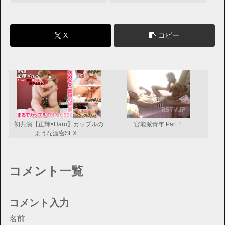
X
コピー
初共演【正輝×Haru】カップルの
官能派青年 Part.1
ような濃密SEX…
コメント一覧
コメント入力
名前