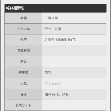
■詳細情報
名称
三角公園
ジャンル
野外・公園
住所
沖縄県沖縄市海邦町3
営業時間
–
料金
–
駐車場
無料
人気
☆☆☆☆☆
備考
通称:緑地、緑地2
公式サイト