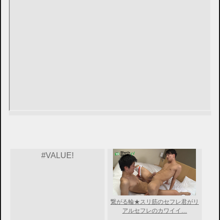
#VALUE!
繋がる輪★スリ筋のセフレ君がリ
アルセフレのカワイイ…