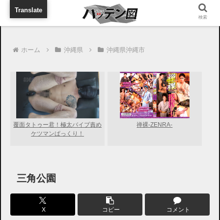
旅行に出張に待ち合わせに
Translate
検索
ホーム
沖縄県
沖縄県沖縄市
覆面タトゥー君！極太バイブ責め
禅裸-ZENRA-
ケツマンぱっくり！
三角公園
X
コピー
コメント