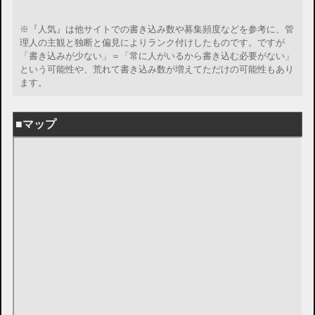
※『人気』は他サイトでの書き込み数や募集頻度などを参考に、管
理人の主観と独断と偏見によりランク付けしたものです。ですが
「書き込みが少ない」＝「常に人がいるから書き込む必要がない」
という可能性や、荒れて書き込み数が増えてただけの可能性もあり
ます。
■マップ