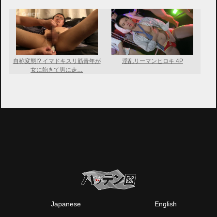
自称変態!? イマドキスリ筋青年が
淫乱リーマンヒロキ 4P
女に飽きて男に走…
Japanese
English