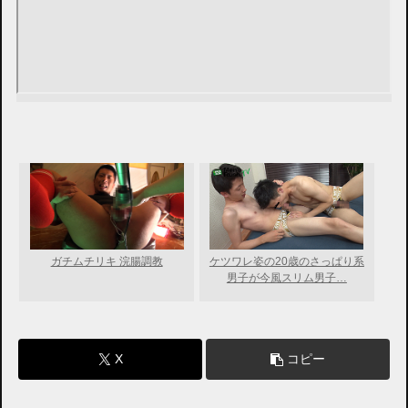
ガチムチリキ 浣腸調教
ケツワレ姿の20歳のさっぱり系
男子が今風スリム男子…
X
コピー