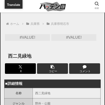
旅行に出張に待ち合わせに
Translate
検索
ホーム
兵庫県
兵庫県明石市
#VALUE!
#VALUE!
西二見緑地
X
コピー
コメント
■詳細情報
名称
西二見緑地
ジャンル
野外・公園