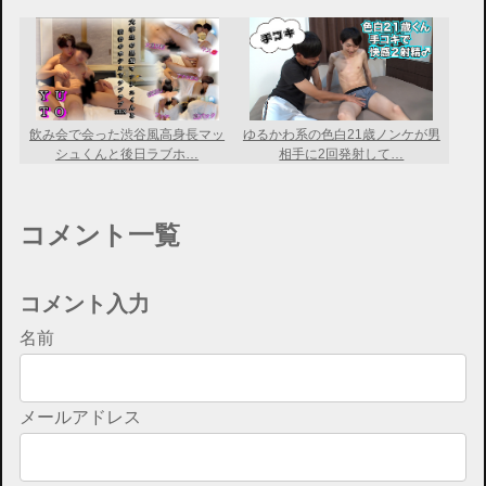
飲み会で会った渋谷風高身長マッ
ゆるかわ系の色白21歳ノンケが男
シュくんと後日ラブホ…
相手に2回発射して…
コメント一覧
コメント入力
名前
メールアドレス