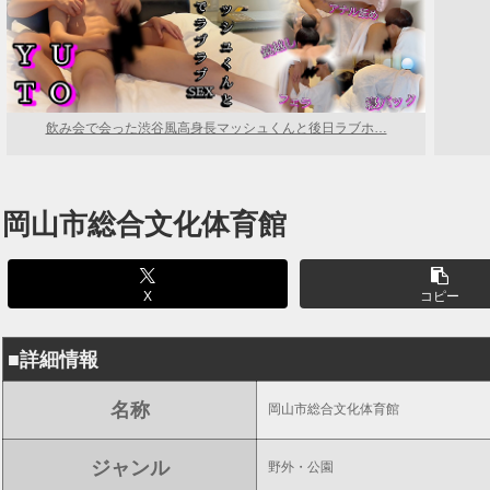
飲み会で会った渋谷風高身長マッシュくんと後日ラブホ…
岡山市総合文化体育館
X
コピー
■詳細情報
名称
岡山市総合文化体育館
ジャンル
野外・公園