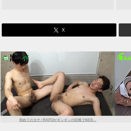
X
初めてのタチ♂RAITOがギンギンの巨根でKEIS…