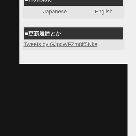
Japanese
English
■更新履歴とか
Tweets by GJpcWFZm8if5Nke