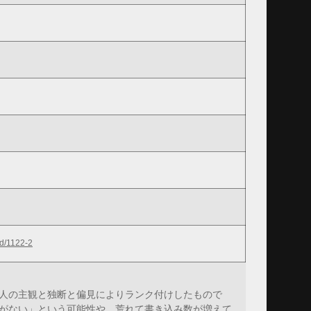
ed/1122-2
人の主観と独断と偏見によりランク付けしたもので
がない」という可能性や、荒れて書き込み数が増えて