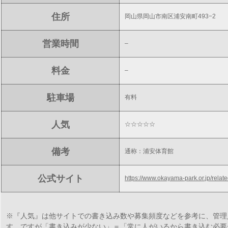
住所
岡山県岡山市南区浦安南町493−2
営業時間
–
料金
–
駐車場
有料
人気
☆☆☆☆☆
備考
通称：浦安体育館
公式サイト
https://www.okayama-park.or.jp/relat
※『人気』は他サイトでの書き込み数や募集頻度などを参考に、管理
す。ですが「書き込みが少ない」＝「常に人がいるから書き込む必要