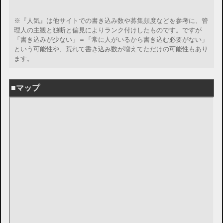
※『人気』は他サイトでの書き込み数や募集頻度などを参考に、管
理人の主観と独断と偏見によりランク付けしたものです。ですが
「書き込みが少ない」＝「常に人がいるから書き込む必要がない」
という可能性や、荒れて書き込み数が増えてただけの可能性もあり
ます。
■マップ