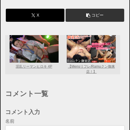
X
コピー
淫乱リーマンヒロキ 4P
【Mensリフレ/Ramuクン御来
店！】
コメント一覧
コメント入力
名前