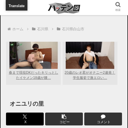
旅行に出張に待ち合わせに
Translate
検索
ホーム
石川県
石川県白山市
春まで現役DKだったキリっとし
20歳のレオ君がオナニー2連発！
たイケメン18歳が腰…
学生服姿で激エロい…
オニユリの里
X
コピー
コメント