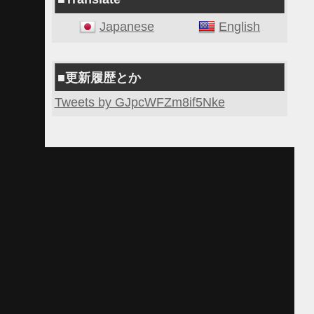
Japanese
English
■更新履歴とか
Tweets by GJpcWFZm8if5Nke