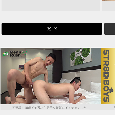
X
初登場！18歳イモ系坊主男子を短髪にイメチェンした…