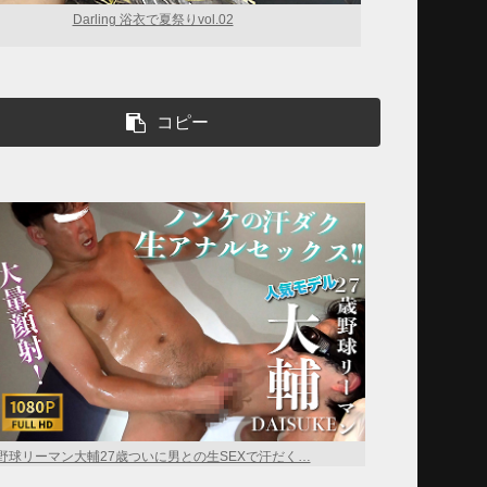
Darling 浴衣で夏祭りvol.02
コピー
野球リーマン大輔27歳ついに男との生SEXで汗だく…