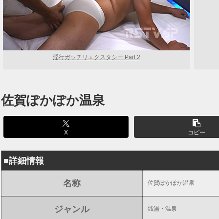
淫行ガッチリエクスタシー Part.2
佐賀ぽかぽか温泉
X
コピー
■詳細情報
名称
佐賀ぽかぽか温泉
ジャンル
銭湯・温泉