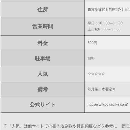
住所
佐賀県佐賀市兵庫北5丁目13
平日：10：00～1：00
営業時間
土日祝8：00～1：00
料金
690円
駐車場
無料
人気
☆☆☆☆☆
備考
毎月第二木曜定休
公式サイト
http://www.pokaon-s.com/
※『人気』は他サイトでの書き込み数や募集頻度などを参考に、管理