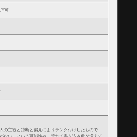
之宮町
レ
人の主観と独断と偏見によりランク付けしたもので
がない」という可能性や、荒れて書き込み数が増えて