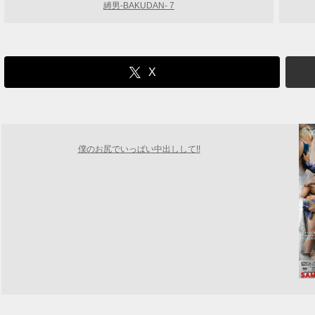
縛男-BAKUDAN- 7
X
僕のお尻でいっぱい中出しして!!