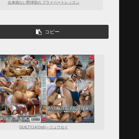
出来損ない野球部の プライベートレッスン
コピー
GUILTY14(2nd)～リュウセイ