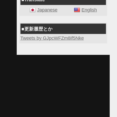
Japanese
English
■更新履歴とか
Tweets by GJpcWFZm8if5Nke