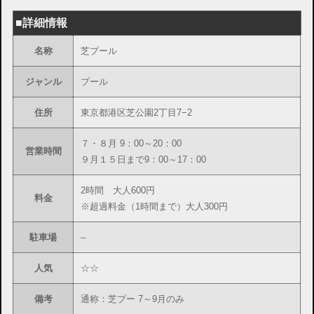
■詳細情報
名称
芝プール
ジャンル
プール
住所
東京都港区芝公園2丁目7−2
７・８月 9：00～20：00
営業時間
９月１５日まで9：00～17：00
2時間 大人600円
料金
※超過料金（1時間まで）大人300円
駐車場
–
人気
☆☆
備考
通称：芝プー 7～9月のみ