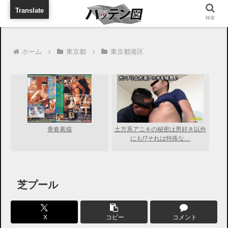
旅行に出張に待ち合わせに
Translate
検索
ホーム
東京都
東京都港区
青春素描
土方系アニキの秘密は男好き以外
にも!?それは特殊な…
芝プール
X
コピー
コメント