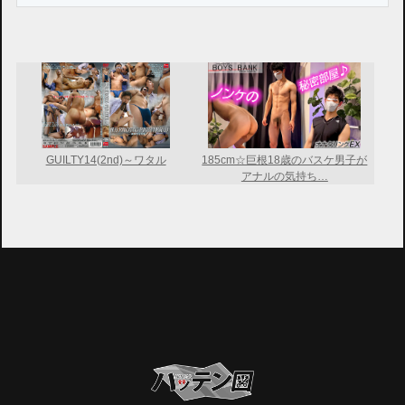
GUILTY14(2nd)～ワタル
185cm☆巨根18歳のバスケ男子が
アナルの気持ち…