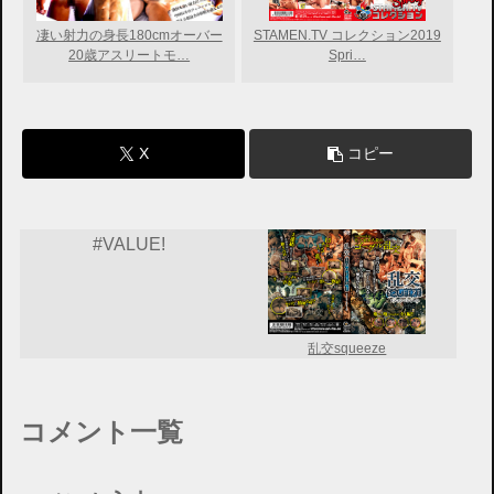
凄い射力の身長180cmオーバー
STAMEN.TV コレクション2019
20歳アスリートモ…
Spri…
X
コピー
#VALUE!
乱交squeeze
コメント一覧