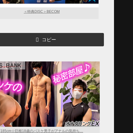
＜特典DISC＞BECOM
コピー
185cm☆巨根18歳のバスケ男子がアナルの気持ち…