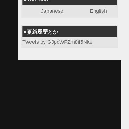
Japanese
English
■更新履歴とか
Tweets by GJpcWFZm8if5Nke