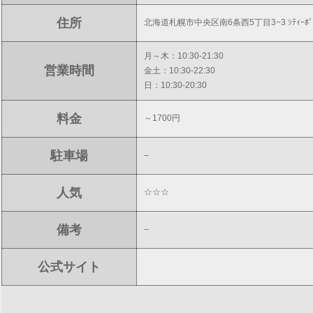
住所
北海道札幌市中央区南6条西5丁目3−3 ｼﾃｨｰﾎﾞｰ
月～木：10:30-21:30
営業時間
金土：10:30-22:30
日：10:30-20:30
料金
～1700円
駐車場
–
人気
☆☆☆
備考
–
公式サイト