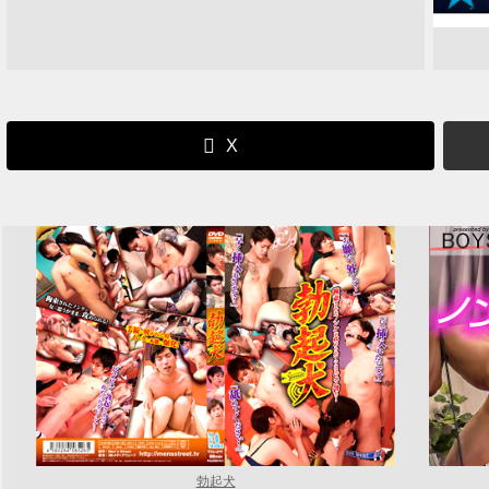
X
勃起犬