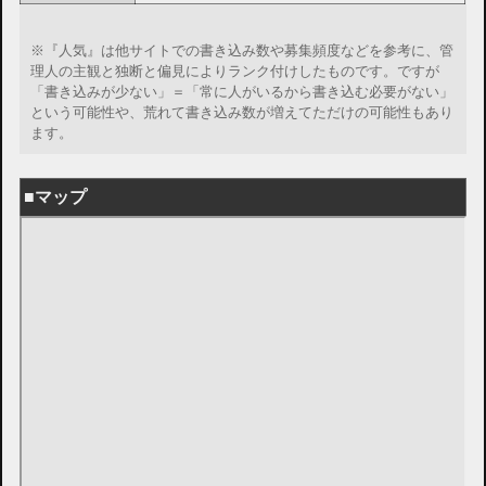
※『人気』は他サイトでの書き込み数や募集頻度などを参考に、管
理人の主観と独断と偏見によりランク付けしたものです。ですが
「書き込みが少ない」＝「常に人がいるから書き込む必要がない」
という可能性や、荒れて書き込み数が増えてただけの可能性もあり
ます。
■マップ