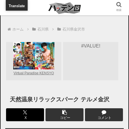
旅行に出張に待ち合わせに
Translate
検索
ホーム
石川県
石川県金沢市
#VALUE!
Virtual Paradise KENSYO
天然温泉リラックスパーク テルメ金沢
X
コピー
コメント