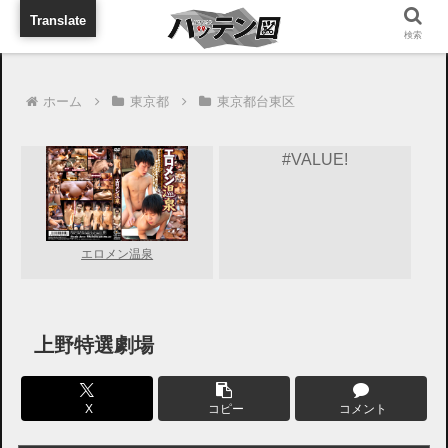
旅行に出張に待ち合わせに
Translate
検索
ホーム
東京都
東京都台東区
#VALUE!
エロメン温泉
上野特選劇場
X
コピー
コメント