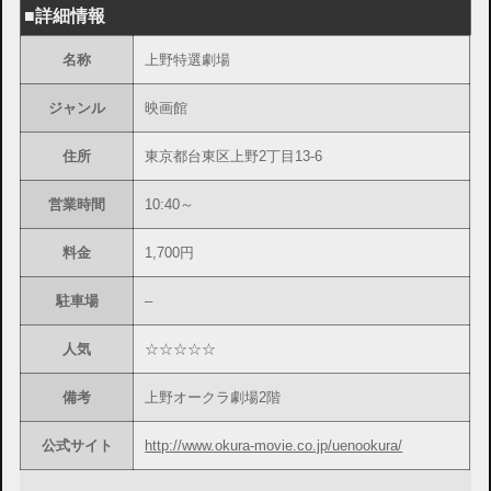
■詳細情報
名称
上野特選劇場
ジャンル
映画館
住所
東京都台東区上野2丁目13-6
営業時間
10:40～
料金
1,700円
駐車場
–
人気
☆☆☆☆☆
備考
上野オークラ劇場2階
公式サイト
http://www.okura-movie.co.jp/uenookura/