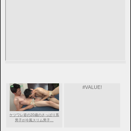
#VALUE!
ケツワレ姿の20歳のさっぱり系
男子が今風スリム男子…