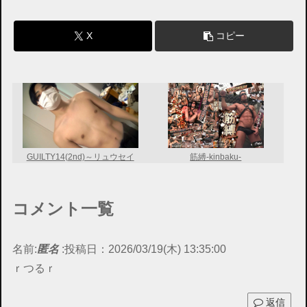
X
コピー
GUILTY14(2nd)～リュウセイ
筋縛-kinbaku-
コメント一覧
名前:
匿名
:
投稿日：2026/03/19(木) 13:35:00
ｒつるｒ
返信