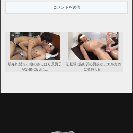
駅弁炸裂☆20歳のさっぱり系男子
初登場!!筋肉質の男前がアナル責め
がSHINOBUに…
に敏感反応!!