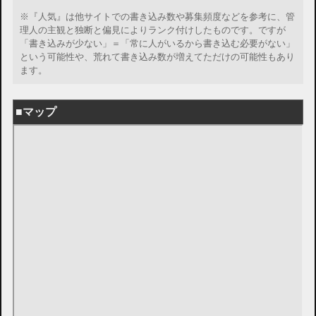
※『人気』は他サイトでの書き込み数や募集頻度などを参考に、管
理人の主観と独断と偏見によりランク付けしたものです。ですが
「書き込みが少ない」＝「常に人がいるから書き込む必要がない」
という可能性や、荒れて書き込み数が増えてただけの可能性もあり
ます。
■マップ