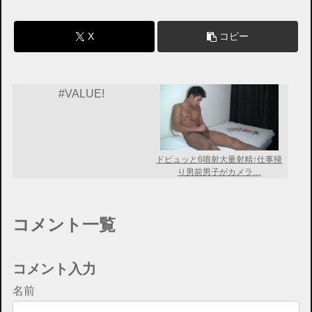
X
コピー
#VALUE!
ドピュッと6噴射大量射精↑仕事帰
り男前男子がカメラ…
コメント一覧
コメント入力
名前