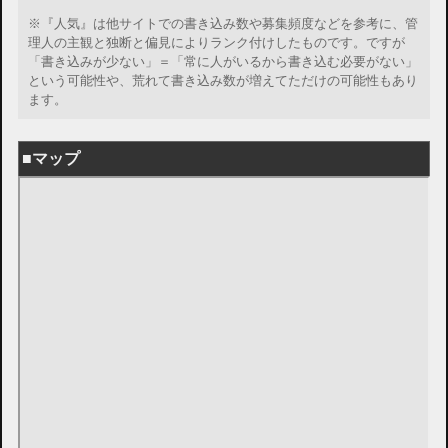
※『人気』は他サイトでの書き込み数や募集頻度などを参考に、管
理人の主観と独断と偏見によりランク付けしたものです。ですが
「書き込みが少ない」＝「常に人がいるから書き込む必要がない」
という可能性や、荒れて書き込み数が増えてただけの可能性もあり
ます。
■マップ