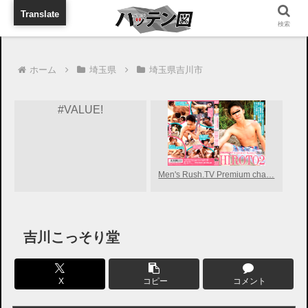
旅行に出張に待ち合わせに
Translate
検索
ホーム
埼玉県
埼玉県吉川市
#VALUE!
Men's Rush.TV Premium cha…
吉川こっそり堂
X
コピー
コメント